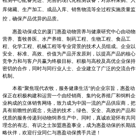
检测中心配备先进、完善的现代化检测设备，对原料采购、入
库储藏、生产加工、成品入库、销售物流等全过程实施质量监
控，确保产品优异的品质。
惠盈动保成立的厦门惠盈动物营养与健康研究中心由
动物
营养、畜牧兽医
、水产养殖
、制药工程、生物工程
、
食品工
程
、
化学工程、机械工程等专业
背景的
技术
人员组成
。
企业
以
安全、标准、高效
、
价值
为产品开发原则，以提高产品的核心
竞争力和与客户共赢为终极目标。积极与高校及高优企业保持
密切的合作，同时与同行业人士、企业建立了广泛的交流合作
机制。
本着
“聚焦现代农牧，服务健康生活”的企业宗旨，惠盈动
保正在积极构建和运营一个
由经销商、集约化养殖厂和饲料企
业构成的立体销售网络
，致力成为中国一流的产品供应商，把
具有前瞻性的观念，先进的技术，绿色、安全、高效的产品和
优质的服务传递到动物饲养生产中。同时，真诚欢迎怀有共同
理念的有志、有识之士加盟惠盈事业，成为惠盈动保的长期战
略伙伴，欢迎行业同仁与惠盈动保携手共进！