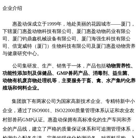
企业介绍
惠盈动保成立于
1999年，地处美丽的花园城市——厦门，
下辖厦门惠盈动物科技有限公司、厦门惠盈动物药业有限公
司、厦门钧鼎鑫机械设备有限公司、厦门海强生科技有限公
司
、
倍宠威特（厦门）生物科技有限公司及
厦门惠盈动物营养
与健康研究中心。
公司集研发、生产、销售于一体，产品包括
动物营养性、
功能性添加剂及保健品、
GMP兽药产品、消毒剂、
益生菌、
动物有机废弃物处理机等
，
主要服务于畜、禽、水产集约化养
殖场和饲料企业。
集团旗下有两家
公司
为国家高新技术企业
、专精特新中小
企业
，通过了
ISO9001
、
ISO22000
质量
管理
体系认证和
农业农
村部
兽药
GMP
认证
。
惠盈动保
拥有高标准化的生产车间和齐
全的产品线，建立了严格的质量保证体系和可追溯管理体系，