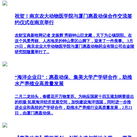
祝贺！南京农大动物医学院与厦门惠盈动保合作交流签
约仪式在南京举行
农财宝典新牧网记者 龙振辉 秀丽钟山巨龙藏，天下为公镇阴阳。在
这个风景秀丽、人杰地灵的钟山景区山脚下，迎来了一件美事。 3月
29日，南京农业大学动物医学院与厦门惠盈动物药业有限公司在金陵
研究院隆重举行了...
“海洋企业日”：惠盈动保、集美大学产学研合作，助推
水产养殖业高质量发展
二月二龙抬头，春暖花开万物复苏。为响应国家十四五规划纲要提出
的积极 拓展海洋经济发展空间，加快建设海洋强国，同时进一步推
进企业和高校的产学研合作，助推水产养殖行业高质量发展，2月21
日，由厦门惠盈动保...