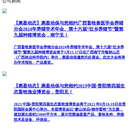
公司新闻
【惠盈动态】惠盈动保与您相约广西畜牧兽医学会养猪
分会2024年养猪学术年会、第十六届“壮乡养猪节”暨第
九届种猪博览会，南宁见！
广西畜牧兽医学会养猪分会2024年养猪学术年会、第十六届“壮乡养
猪节”暨第九届种猪博览会将于3月15-17日在广西南宁市银林山庄
（广西林业科学院内）举办，惠盈动保邀您共赴展会。此次大会将举
办学术报告、产品展览...
【惠盈动态】惠盈动保与您相约2023中国·贵阳第四届生
态畜牧渔业博览会，贵阳见！
2023 中国•贵阳第四届生态畜牧渔博览会将于2023 年8月18-19日在贵
阳国际会展中心举办。本届博览会以“黔山珍品•物华畜牧”为主题，
规划展出面积25000平方米，展示范围涵盖畜产品、畜牧良种、养殖
技术及设备、环保设...